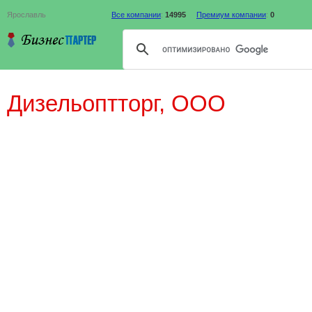
Ярославль
Все компании
:
14995
Премиум компании
:
0
Дизельоптторг, ООО