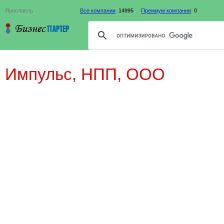
Ярославль
Все компании
:
14995
Премиум компании
:
0
Импульс, НПП, ООО