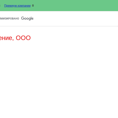
5
Премиум компании
:
0
ение, ООО