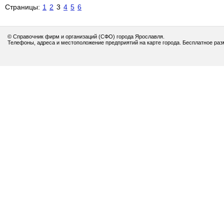
Страницы:
1
2
3
4
5
6
© Справочник фирм и организаций (СФО) города Ярославля.
Телефоны, адреса и местоположение предприятий на карте города. Бесплатное ра