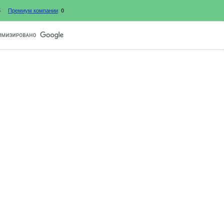
5
Премиум компании
:
0