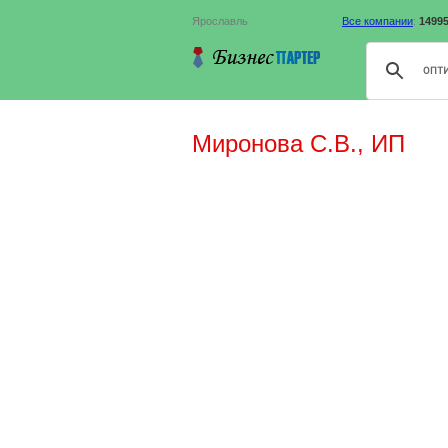
Ярославль
Все компании
:
1499
Миронова С.В., ИП