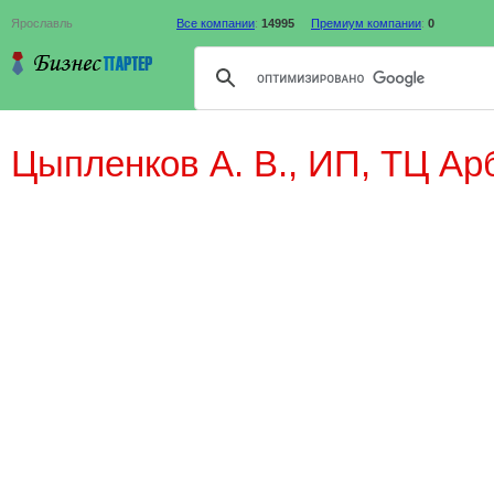
Ярославль
Все компании
:
14995
Премиум компании
:
0
Цыпленков А. В., ИП, ТЦ Ар