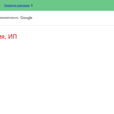
5
Премиум компании
:
0
ия, ИП