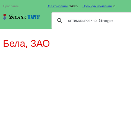
Ярославль
Все компании
:
14995
Премиум компании
:
0
Бела, ЗАО