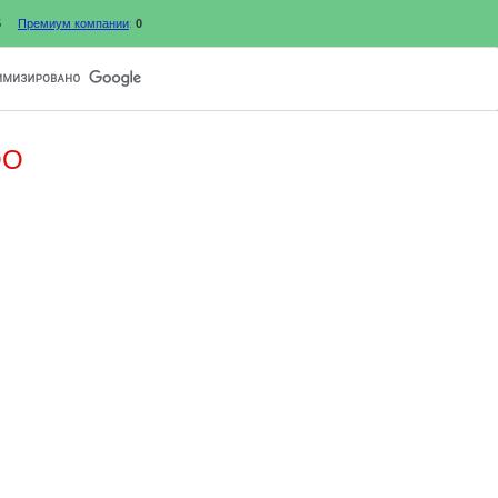
5
Премиум компании
:
0
ОО