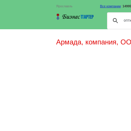
Ярославль
Все компании
:
1499
Армада, компания, О