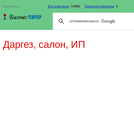
Ярославль
Все компании
:
14995
Премиум компании
:
0
Даргез, салон, ИП