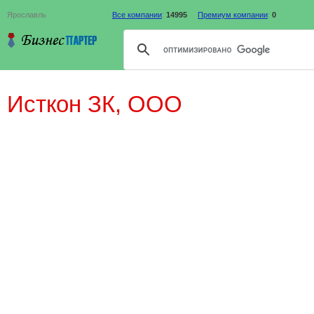
Ярославль
Все компании
:
14995
Премиум компании
:
0
Исткон ЗК, ООО