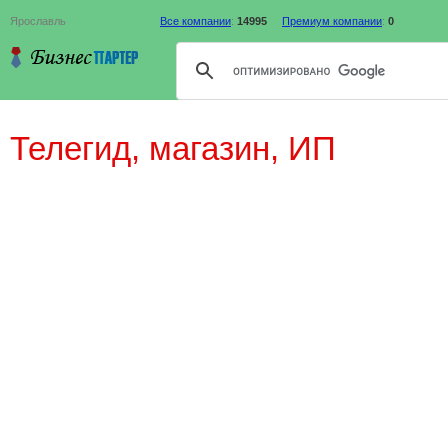
Ярославль
Все компании
:
14995
Премиум компании
:
0
Телегид, магазин, ИП