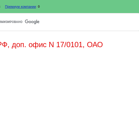
5
Премиум компании
:
0
Ф, доп. офис N 17/0101, ОАО