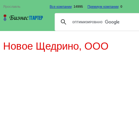
Ярославль
Все компании
:
14995
Премиум компании
:
0
Новое Щедрино, ООО