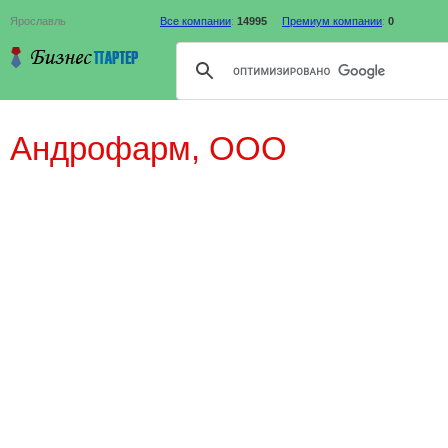
Ярославль
Все компании
:
14995
Премиум компании
:
0
Андрофарм, ООО